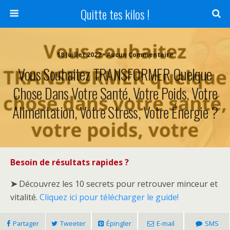
Quitte tes kilos !
18 Juillet 2022 • Aucun Commentaire
Vous Souhaitez TRANSFORMER Quelque
Chose Dans Votre Santé, Votre Poids, Votre
Alimentation, Votre Stress, Votre Énergie ?
Besoin de résultats rapides ?
➤
Découvrez les 10 secrets pour retrouver minceur et
vitalité.
Cliquez ici pour télécharger le guide!
Partager
Tweeter
Épingler
E-mail
SMS