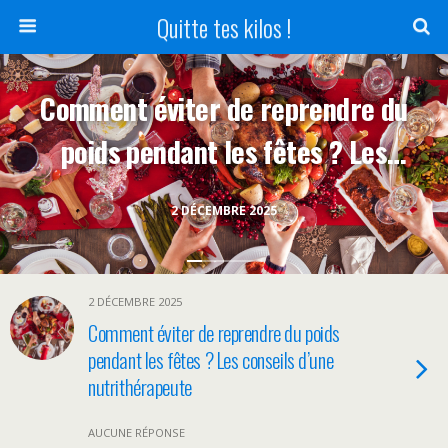
Quitte tes kilos !
Comment éviter de reprendre du
poids pendant les fêtes ? Les
conseils d’une nutrithérapeute
2 DÉCEMBRE 2025
2 DÉCEMBRE 2025
Comment éviter de reprendre du poids
pendant les fêtes ? Les conseils d’une
nutrithérapeute
AUCUNE RÉPONSE