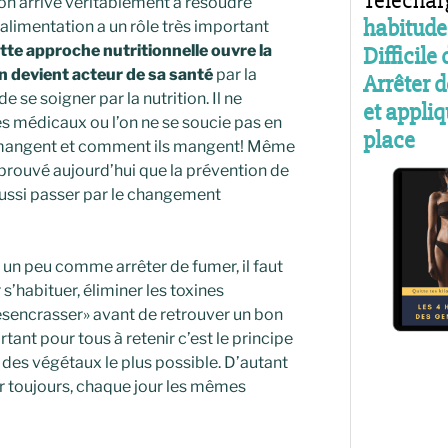
on arrive véritablement à résoudre
alimentation a un rôle très important
te approche nutritionnelle ouvre la
n devient acteur de sa santé
par la
de se soigner par la nutrition. Il ne
es médicaux ou l’on ne se soucie pas en
s mangent et comment ils mangent! Même
t prouvé aujourd’hui que la prévention de
aussi passer par le changement
 un peu comme arrêter de fumer, il faut
s’habituer, éliminer les toxines
ésencrasser» avant de retrouver un bon
rtant pour tous à retenir c’est le principe
t des végétaux le plus possible. D’autant
er toujours, chaque jour les mêmes