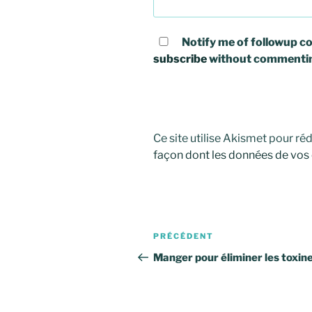
Notify me of followup co
subscribe
without commenti
Ce site utilise Akismet pour réd
façon dont les données de vos
Navigation
Article
PRÉCÉDENT
de
précédent
Manger pour éliminer les toxin
l’article