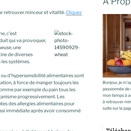
À Prop
 retrouver minceur et vitalité.
Cliquez
me, c’est
uit qui va provoquer,
ueuse, une
gine de diverses
 les systèmes.
u d’hypersensibilité alimentaires sont
Bonjour, je m’ap
tion, à force de manger toujours les
passionnée de 
omme par exemple du pain tous les
mon temps à ac
rganisme progressivement. Les
à retrouver min
tes des allergies alimentaires pour
suite sur la pag
 quasi immédiate après avoir consommé