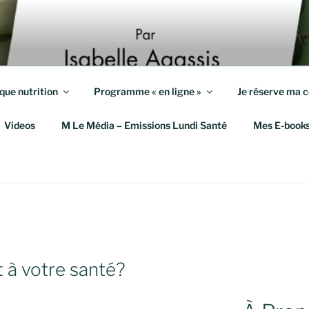
S KILOS
eute et Coach en Mieux-Être
que nutrition
Programme « en ligne »
Je réserve ma c
Videos
M Le Média – Emissions Lundi Santé
Mes E-book
A
t à votre santé?