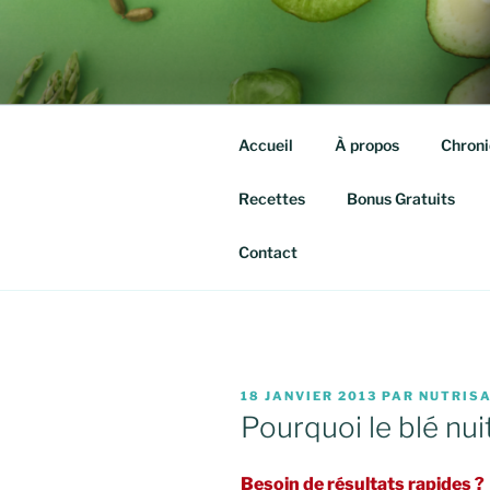
Aller
au
QUITTE TE
contenu
Isabelle agassis – Nutrithérap
principal
Accueil
À propos
Chroni
Recettes
Bonus Gratuits
Contact
PUBLIÉ
18 JANVIER 2013
PAR
NUTRIS
LE
Pourquoi le blé nui
Besoin de résultats rapides ?