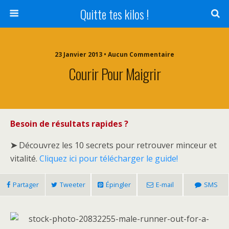
Quitte tes kilos !
23 Janvier 2013 • Aucun Commentaire
Courir Pour Maigrir
Besoin de résultats rapides ?
➤
Découvrez les 10 secrets pour retrouver minceur et
vitalité.
Cliquez ici pour télécharger le guide!
Partager
Tweeter
Épingler
E-mail
SMS