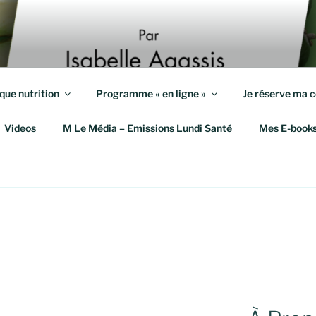
S KILOS
eute et Coach en Mieux-Être
que nutrition
Programme « en ligne »
Je réserve ma c
Videos
M Le Média – Emissions Lundi Santé
Mes E-book