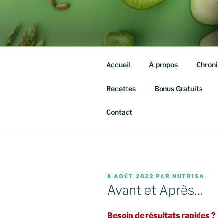
Aller
au
QUITTE TE
contenu
Isabelle agassis – Nutrithérap
principal
Accueil
À propos
Chroni
Recettes
Bonus Gratuits
Contact
PUBLIÉ
8 AOÛT 2022
PAR
NUTRISA
LE
Avant et Après…
Besoin de résultats rapides ?