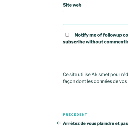
Site web
Notify me of followup co
subscribe
without commenti
Ce site utilise Akismet pour réd
façon dont les données de vos
Navigation
Article
PRÉCÉDENT
de
précédent
Arrêtez de vous plaindre et pa