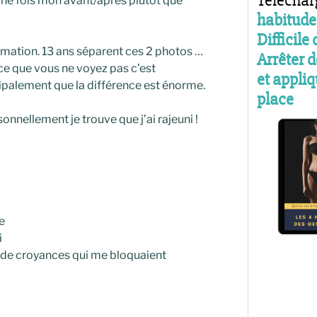
une fois mon avant/après plutôt que
mation. 13 ans séparent ces 2 photos …
e que vous ne voyez pas c’est
ncipalement que la différence est énorme.
onnellement je trouve que j’ai rajeuni !
e
i
t de croyances qui me bloquaient