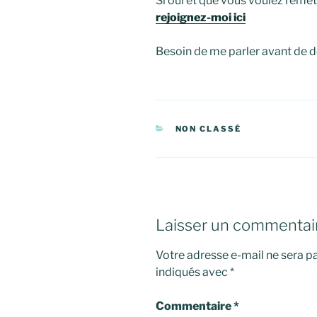
Si oui et que vous voulez remett
rejoignez-moi ici
Besoin de me parler avant de d
CATÉGORIES
NON CLASSÉ
Laisser un commentai
Votre adresse e-mail ne sera pa
indiqués avec
*
Commentaire
*