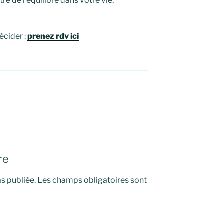
re de l’équilibre dans votre vie,
écider :
prenez rdv ici
re
s publiée.
Les champs obligatoires sont