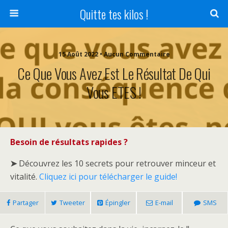
Quitte tes kilos !
15 Août 2022 • Aucun Commentaire
Ce Que Vous Avez Est Le Résultat De Qui
Vous ETES !
Besoin de résultats rapides ?
➤
Découvrez les 10 secrets pour retrouver minceur et
vitalité.
Cliquez ici pour télécharger le guide!
Partager
Tweeter
Épingler
E-mail
SMS