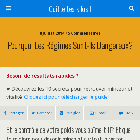
Quitte tes kilos !
8 Juillet 2014 • 5 Commentaires
Pourquoi Les Régimes Sont-Ils Dangereux?
Besoin de résultats rapides ?
➤
Découvrez les 10 secrets pour retrouver minceur et
vitalité.
Cliquez ici pour télécharger le guide!
Partager
Tweeter
Épingler
E-mail
SMS
Et le contrôle de votre poids vous abîme-t-il? Et que
faire alors pour devenir mince et surtout le rester