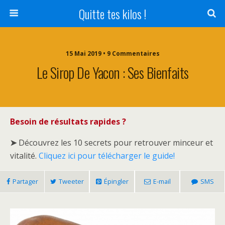
Quitte tes kilos !
15 Mai 2019 • 9 Commentaires
Le Sirop De Yacon : Ses Bienfaits
Besoin de résultats rapides ?
➤
Découvrez les 10 secrets pour retrouver minceur et
vitalité.
Cliquez ici pour télécharger le guide!
Partager
Tweeter
Épingler
E-mail
SMS