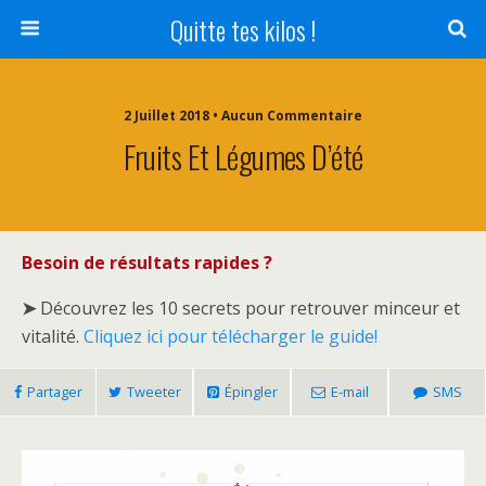
Quitte tes kilos !
2 Juillet 2018 • Aucun Commentaire
Fruits Et Légumes D’été
Besoin de résultats rapides ?
➤
Découvrez les 10 secrets pour retrouver minceur et
vitalité.
Cliquez ici pour télécharger le guide!
Partager
Tweeter
Épingler
E-mail
SMS