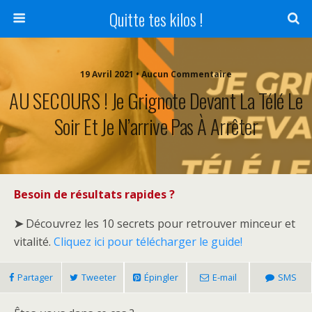
Quitte tes kilos !
19 Avril 2021 • Aucun Commentaire
AU SECOURS ! Je Grignote Devant La Télé Le
Soir Et Je N’arrive Pas À Arrêter
Besoin de résultats rapides ?
➤
Découvrez les 10 secrets pour retrouver minceur et
vitalité.
Cliquez ici pour télécharger le guide!
Partager
Tweeter
Épingler
E-mail
SMS