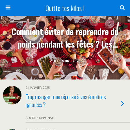
Quitte tes kilos !
Comment éviter de reprendre du
poids pendant les fêtes ? Les
conseils d’une nutrithérapeute
2 DÉCEMBRE 2025
21 JANVIER 2025
Trop manger : une réponse à vos émotions
ignorées ?
AUCUNE RÉPONSE