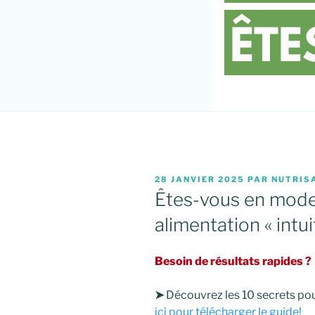
PUBLIÉ
28 JANVIER 2025
PAR
NUTRIS
LE
Êtes-vous en mode
alimentation « intui
Besoin de résultats rapides ?
➤
Découvrez les 10 secrets pour
ici pour télécharger le guide!