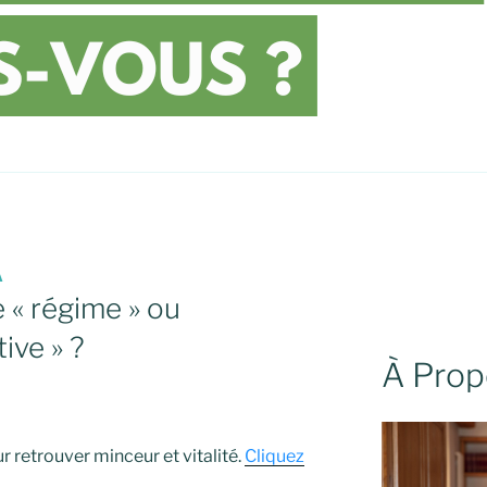
A
 « régime » ou
tive » ?
À Prop
 retrouver minceur et vitalité.
Cliquez