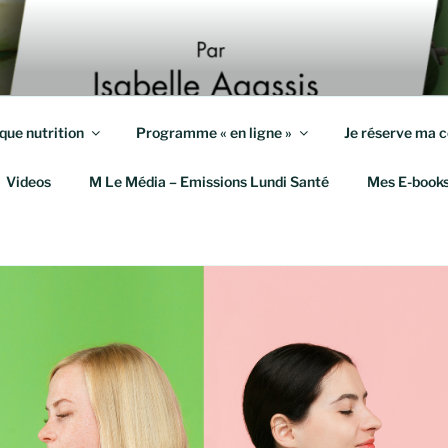
S KILOS
eute et Coach en Mieux-Être
que nutrition
Programme « en ligne »
Je réserve ma c
Videos
M Le Média – Emissions Lundi Santé
Mes E-book