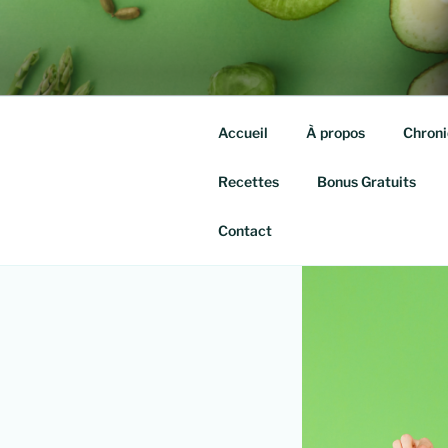
Aller
au
QUITTE TE
contenu
Isabelle agassis – Nutrithérap
principal
Accueil
À propos
Chroni
Recettes
Bonus Gratuits
Contact