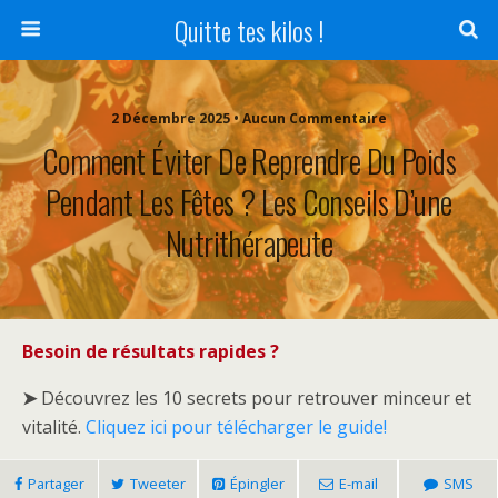
Quitte tes kilos !
2 Décembre 2025 • Aucun Commentaire
Comment Éviter De Reprendre Du Poids
Pendant Les Fêtes ? Les Conseils D’une
Nutrithérapeute
Besoin de résultats rapides ?
➤
Découvrez les 10 secrets pour retrouver minceur et
vitalité.
Cliquez ici pour télécharger le guide!
Partager
Tweeter
Épingler
E-mail
SMS