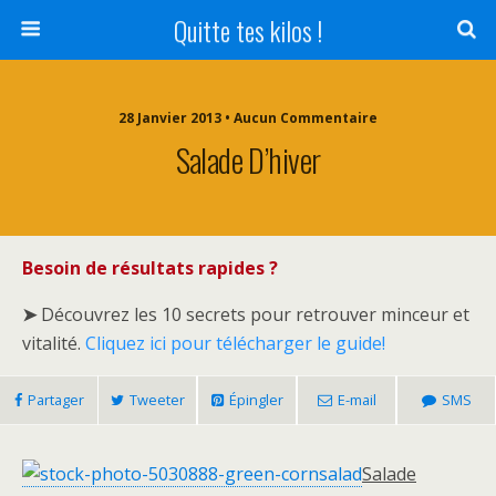
Quitte tes kilos !
28 Janvier 2013 • Aucun Commentaire
Salade D’hiver
Besoin de résultats rapides ?
➤
Découvrez les 10 secrets pour retrouver minceur et
vitalité.
Cliquez ici pour télécharger le guide!
Partager
Tweeter
Épingler
E-mail
SMS
Salade