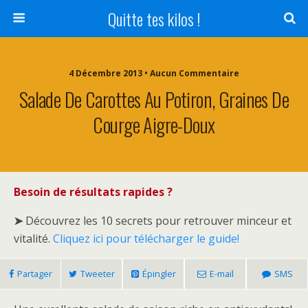
Quitte tes kilos !
4 Décembre 2013 • Aucun Commentaire
Salade De Carottes Au Potiron, Graines De
Courge Aigre-Doux
Besoin de résultats rapides ?
➤
Découvrez les 10 secrets pour retrouver minceur et
vitalité.
Cliquez ici pour télécharger le guide!
Partager
Tweeter
Épingler
E-mail
SMS