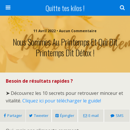
Quitte tes kilos !
11 Avril 2022 • Aucun Commentaire
Nous Sommes Au Printemps Et Qui Dit
Printemps Dit Détox !
Besoin de résultats rapides ?
➤
Découvrez les 10 secrets pour retrouver minceur et
vitalité.
Cliquez ici pour télécharger le guide!
Partager
Tweeter
Épingler
E-mail
SMS