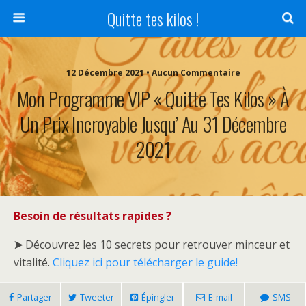
Quitte tes kilos !
12 Décembre 2021 • Aucun Commentaire
Mon Programme VIP « Quitte Tes Kilos » À
Un Prix Incroyable Jusqu’ Au 31 Décembre
2021
Besoin de résultats rapides ?
➤
Découvrez les 10 secrets pour retrouver minceur et
vitalité.
Cliquez ici pour télécharger le guide!
Partager
Tweeter
Épingler
E-mail
SMS