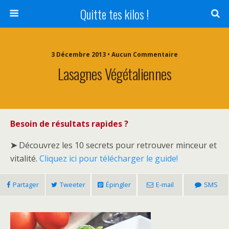
Quitte tes kilos !
3 Décembre 2013 • Aucun Commentaire
Lasagnes Végétaliennes
Besoin de résultats rapides ?
➤
Découvrez les 10 secrets pour retrouver minceur et
vitalité.
Cliquez ici pour télécharger le guide!
Partager
Tweeter
Épingler
E-mail
SMS