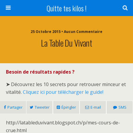
Quitte tes kilos !
25 Octobre 2015 • Aucun Commentaire
La Table Du Vivant
Besoin de résultats rapides ?
➤
Découvrez les 10 secrets pour retrouver minceur et
vitalité.
Cliquez ici pour télécharger le guide!
Partager
Tweeter
Épingler
E-mail
SMS
http://latableduvivant.blogspot.ch/p/mes-cours-de-
crue.html