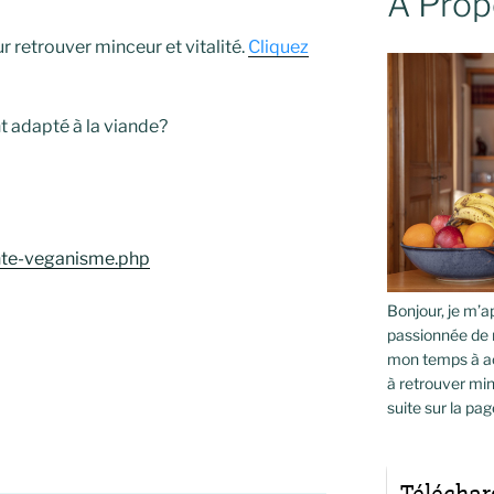
À Prop
 retrouver minceur et vitalité.
Cliquez
 adapté à la viande?
ante-veganisme.php
Bonjour, je m’ap
passionnée de 
mon temps à ac
à retrouver min
suite sur la pag