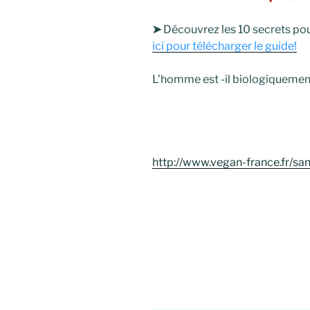
➤
Découvrez les 10 secrets pour
ici pour télécharger le guide!
L’homme est -il biologiquement
http://www.vegan-france.fr/s