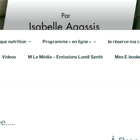
S KILOS
eute et Coach en Mieux-Être
que nutrition
Programme « en ligne »
Je réserve ma c
Videos
M Le Média – Emissions Lundi Santé
Mes E-book
e…..