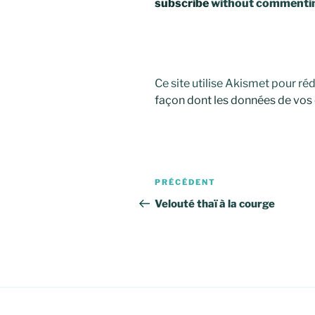
subscribe
without commenti
Ce site utilise Akismet pour réd
façon dont les données de vos
Navigation
Article
PRÉCÉDENT
de
précédent
Velouté thaï à la courge
l’article