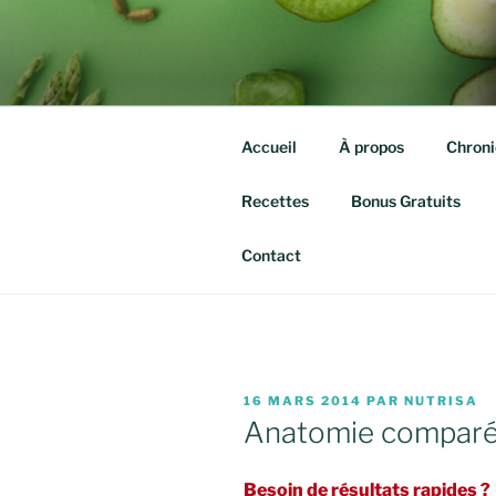
Aller
au
QUITTE TE
contenu
Isabelle agassis – Nutrithérap
principal
Accueil
À propos
Chroni
Recettes
Bonus Gratuits
Contact
PUBLIÉ
16 MARS 2014
PAR
NUTRISA
LE
Anatomie comparé
Besoin de résultats rapides ?