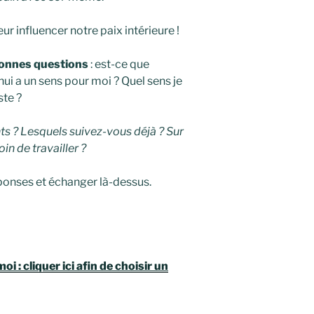
ur influencer notre paix intérieure !
bonnes questions
: est-ce que
hui a un sens pour moi ? Quel sens je
ste ?
s ? Lesquels suivez-vous déjà ? Sur
n de travailler ?
éponses et échanger là-dessus.
 : cliquer ici afin de choisir un