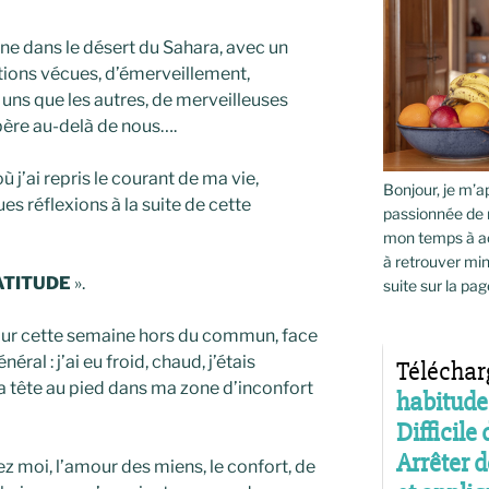
e dans le désert du Sahara, avec un
ions vécues, d’émerveillement,
 uns que les autres, de merveilleuses
père au-delà de nous….
j’ai repris le courant de ma vie,
Bonjour, je m’ap
es réflexions à la suite de cette
passionnée de 
mon temps à ac
à retrouver min
ATITUDE
».
suite sur la pag
pour cette semaine hors du commun, face
ral : j’ai eu froid, chaud, j’étais
a tête au pied dans ma zone d’inconfort
z moi, l’amour des miens, le confort, de