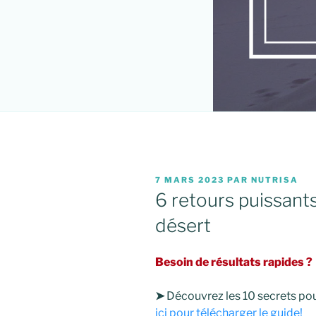
PUBLIÉ
7 MARS 2023
PAR
NUTRISA
LE
6 retours puissant
désert
Besoin de résultats rapides ?
➤
Découvrez les 10 secrets pour
ici pour télécharger le guide!