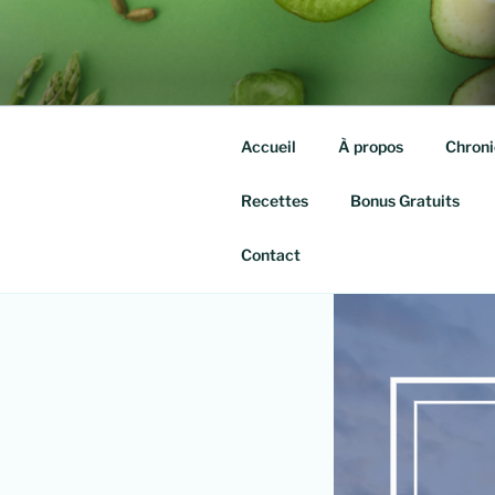
Aller
au
QUITTE TE
contenu
Isabelle agassis – Nutrithérap
principal
Accueil
À propos
Chroni
Recettes
Bonus Gratuits
Contact