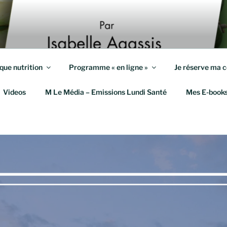
S KILOS
eute et Coach en Mieux-Être
que nutrition
Programme « en ligne »
Je réserve ma c
Videos
M Le Média – Emissions Lundi Santé
Mes E-book