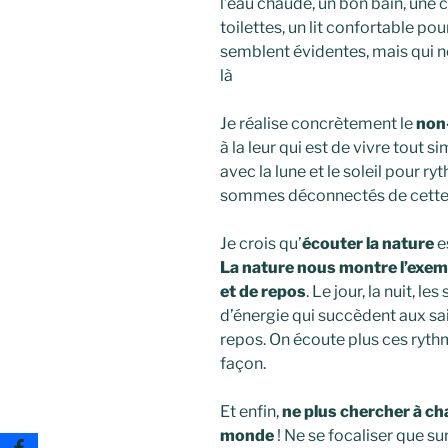
l’eau chaude, un bon bain, une 
toilettes, un lit confortable p
semblent évidentes, mais qui n
là
Je réalise concrètement le
non
à la leur qui est de vivre tout 
avec la lune et le soleil pour r
sommes déconnectés de cette n
Je crois qu’
écouter la nature
es
La nature nous montre l’exemp
et de repos
. Le jour, la nuit, 
d’énergie qui succèdent aux sais
repos. On écoute plus ces ryth
façon.
Et enfin,
ne plus chercher à 
monde
! Ne se focaliser que su