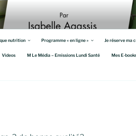
S KILOS
eute et Coach en Mieux-Être
que nutrition
Programme « en ligne »
Je réserve ma c
Videos
M Le Média – Emissions Lundi Santé
Mes E-book