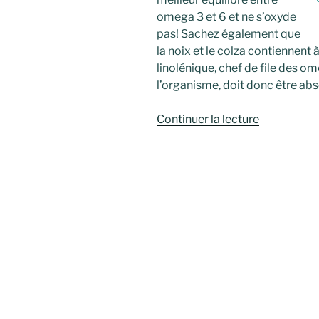
omega 3 et 6 et ne s’oxyde
pas! Sachez également que
la noix et le colza contiennent 
linolénique, chef de file des om
l’organisme, doit donc être ab
de
Continuer la lecture
« Où
trouver
les
oméga-
3
de
bonne
qualité? »