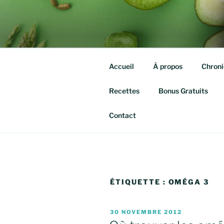
Aller
au
QUITTE TE
contenu
Isabelle agassis – Nutrithérap
principal
Accueil
À propos
Chroni
Recettes
Bonus Gratuits
Contact
ÉTIQUETTE :
OMÉGA 3
PUBLIÉ
30 NOVEMBRE 2012
LE