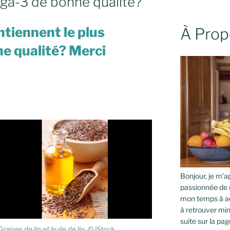
ga-3 de bonne qualité?
ntiennent le plus
À Prop
e qualité? Merci
Bonjour, je m’ap
passionnée de 
mon temps à ac
à retrouver min
suite sur la pag
Graines de lin et huile de lin. © iStock