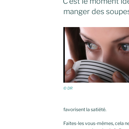
C’est le moment idé
manger des soupes
© DR
favorisent la satiété.
Faites-les vous-mêmes, cela n