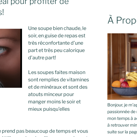
al pour profiter de
!
À Prop
Une soupe bien chaude, le
soir, en guise de repas est
très réconfortante d’une
part et très peu calorique
d’autre part!
Les soupes faites maison
sont remplies de vitamines
et de minéraux et sont des
atouts minceur pour
manger moins le soir et
Bonjour, je m’ap
mieux puisqu’elles
passionnée de 
mon temps à ac
à retrouver min
e prend pas beaucoup de temps et vous
suite sur la pag