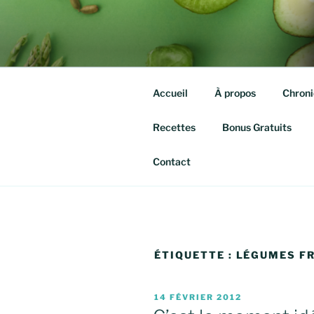
Aller
au
QUITTE TE
contenu
Isabelle agassis – Nutrithérap
principal
Accueil
À propos
Chroni
Recettes
Bonus Gratuits
Contact
ÉTIQUETTE :
LÉGUMES F
PUBLIÉ
14 FÉVRIER 2012
LE