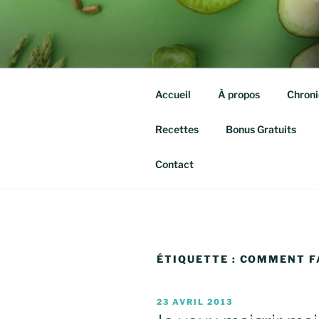
Aller
au
QUITTE TE
contenu
Isabelle agassis – Nutrithérap
principal
Accueil
À propos
Chroni
Recettes
Bonus Gratuits
Contact
ÉTIQUETTE :
COMMENT FA
PUBLIÉ
23 AVRIL 2013
LE