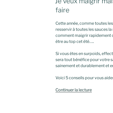
Je veux maigrir ma
faire
Cette année, comme toutes les
resservir à toutes les sauces l
comment maigrir rapidement o
être au top cet été…..
Si vous êtes en surpoids, effec
sera tout bénéfice pour votre 
sainement et durablement et en
Voici 5 conseils pour vous ai
de
Continuer la lecture
« Je
veux
maigrir