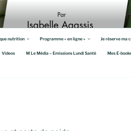
S KILOS
eute et Coach en Mieux-Être
que nutrition
Programme « en ligne »
Je réserve ma c
Videos
M Le Média – Emissions Lundi Santé
Mes E-book