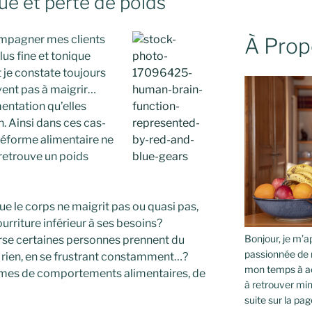
e et perte de poids
mpagner mes clients
À Prop
lus fine et tonique
 je constate toujours
vent pas à maigrir…
entation qu’elles
n. Ainsi dans ces cas-
 réforme alimentaire ne
 retrouve un poids
e le corps ne maigrit pas ou quasi pas,
rriture inférieur à ses besoins?
Bonjour, je m’ap
rse certaines personnes prennent du
passionnée de 
rien, en se frustrant constamment…?
mon temps à ac
mes de comportements alimentaires, de
à retrouver min
suite sur la pag