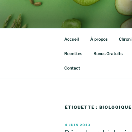
Aller
au
QUITTE TE
contenu
Isabelle agassis – Nutrithérap
principal
Accueil
À propos
Chroni
Recettes
Bonus Gratuits
Contact
ÉTIQUETTE :
BIOLOGIQUE
PUBLIÉ
4 JUIN 2013
LE