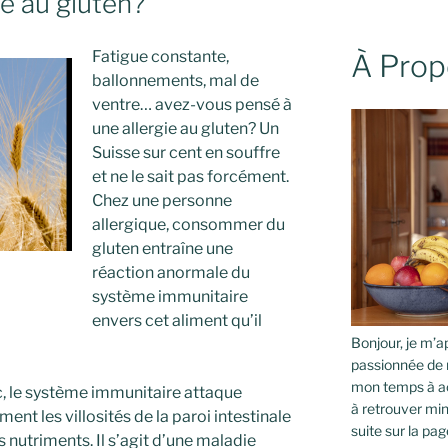
ue au gluten?
Fatigue constante,
À Prop
ballonnements, mal de
ventre… avez-vous pensé à
une allergie au gluten? Un
Suisse sur cent en souffre
et ne le sait pas forcément.
Chez une personne
allergique, consommer du
gluten entraîne une
réaction anormale du
système immunitaire
envers cet aliment qu’il
Bonjour, je m’ap
passionnée de 
mon temps à ac
, le système immunitaire attaque
à retrouver min
ment les villosités de la paroi intestinale
suite sur la pag
 nutriments. Il s’agit d’une maladie