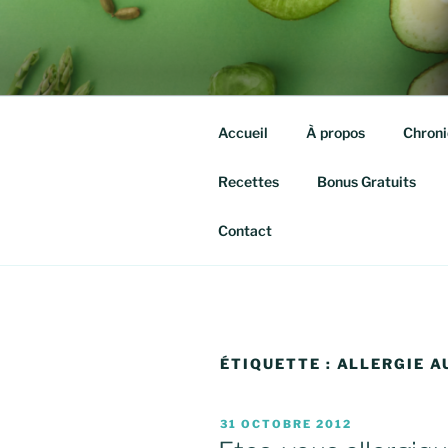
Aller
au
QUITTE TE
contenu
Isabelle agassis – Nutrithérap
principal
Accueil
À propos
Chroni
Recettes
Bonus Gratuits
Contact
ÉTIQUETTE :
ALLERGIE A
PUBLIÉ
31 OCTOBRE 2012
LE