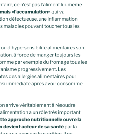
taire, ce n’est pas l’aliment lui-même
mais «l’accumulation»
qui va
tion défectueuse, une inflammation
ses maladies pouvant toucher tous les
u d’hypersensibilité alimentaires sont
tion, à force de manger toujours les
omme par exemple du fromage tous les
ganisme progressivement. Les
tes des allergies alimentaires pour
 quasi immédiate après avoir consommé
on arrive véritablement à résoudre
alimentation a un rôle très important
te approche nutritionnelle ouvre la
n devient acteur de sa santé
par la
de se soigner par la nutrition. Il ne