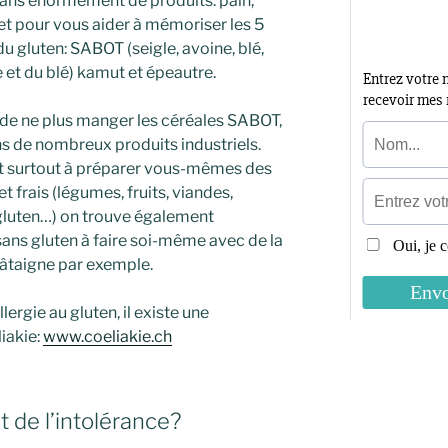
e dans énormément de produits: pain,
 et pour vous aider à mémoriser les 5
du gluten: SABOT (seigle, avoine, blé,
le et du blé) kamut et épeautre.
t de ne plus manger les céréales SABOT,
ns de nombreux produits industriels.
 et surtout à préparer vous-mêmes des
et frais (légumes, fruits, viandes,
 gluten…) on trouve également
sans gluten à faire soi-même avec de la
hâtaigne par exemple.
lergie au gluten, il existe une
iakie:
www.coeliakie.ch
t de l’intolérance?