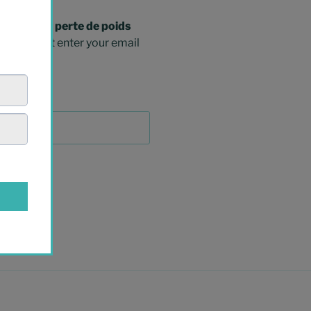
 erreur en perte de poids
, huh? Just enter your email
 all set.