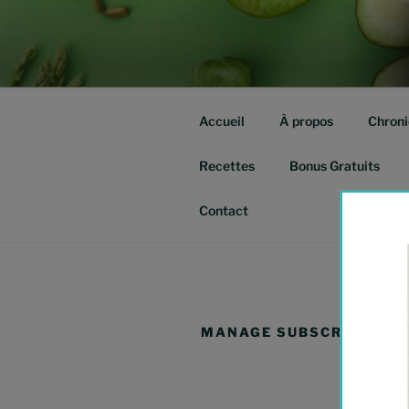
Aller
au
QUITTE TE
contenu
Isabelle agassis – Nutrithérap
principal
Accueil
À propos
Chroni
Recettes
Bonus Gratuits
Contact
MANAGE SUBSCRIPTION