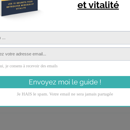
You can follow the discussion on
LA pire
without having to leave a comment. Cool
address in the form here below and you’re
E-mail