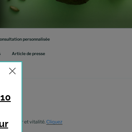
onsultation personnalisée
s
Article de presse
r minceur et vitalité.
Cliquez